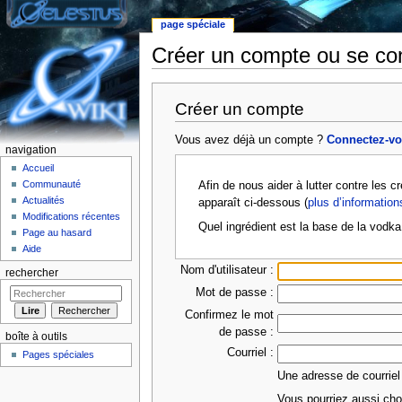
page spéciale
Créer un compte ou se co
Aller à :
Navigation
,
rechercher
Créer un compte
Vous avez déjà un compte ?
Connectez-v
navigation
Accueil
Communauté
Afin de nous aider à lutter contre les 
Actualités
apparaît ci-dessous (
plus d’information
Modifications récentes
Quel ingrédient est la base de la vodka
Page au hasard
Aide
Nom d'utilisateur :
rechercher
Mot de passe :
Confirmez le mot
de passe :
boîte à outils
Courriel :
Pages spéciales
Une adresse de courriel
Vous pourriez aussi choi