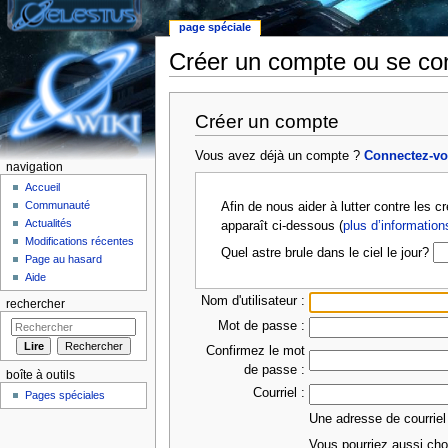
page spéciale
Créer un compte ou se co
Aller à :
Navigation
,
rechercher
Créer un compte
Vous avez déjà un compte ?
Connectez-v
navigation
Accueil
Communauté
Afin de nous aider à lutter contre les 
Actualités
apparaît ci-dessous (
plus d’information
Modifications récentes
Quel astre brule dans le ciel le jour?
Page au hasard
Aide
Nom d'utilisateur :
rechercher
Mot de passe :
Confirmez le mot
de passe :
boîte à outils
Courriel :
Pages spéciales
Une adresse de courriel
Vous pourriez aussi choi