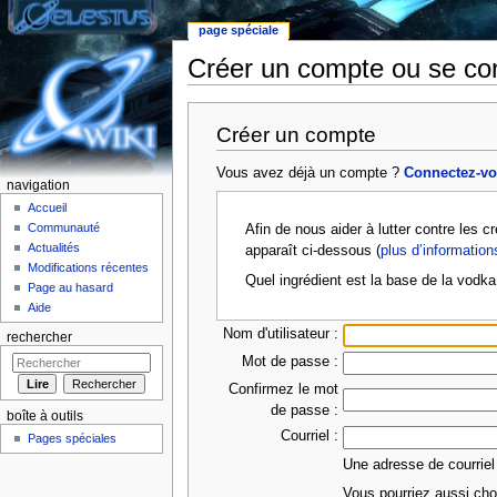
page spéciale
Créer un compte ou se co
Aller à :
Navigation
,
rechercher
Créer un compte
Vous avez déjà un compte ?
Connectez-v
navigation
Accueil
Communauté
Afin de nous aider à lutter contre les 
Actualités
apparaît ci-dessous (
plus d’information
Modifications récentes
Quel ingrédient est la base de la vodka
Page au hasard
Aide
Nom d'utilisateur :
rechercher
Mot de passe :
Confirmez le mot
de passe :
boîte à outils
Courriel :
Pages spéciales
Une adresse de courriel
Vous pourriez aussi choi