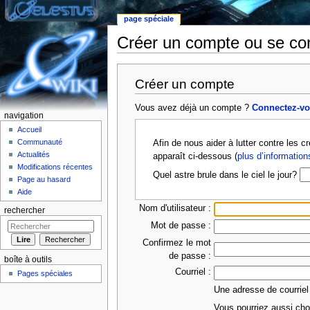
page spéciale
Créer un compte ou se co
Aller à :
Navigation
,
rechercher
Créer un compte
Vous avez déjà un compte ?
Connectez-v
navigation
Accueil
Communauté
Afin de nous aider à lutter contre les 
Actualités
apparaît ci-dessous (
plus d’information
Modifications récentes
Quel astre brule dans le ciel le jour?
Page au hasard
Aide
Nom d'utilisateur :
rechercher
Mot de passe :
Confirmez le mot
de passe :
boîte à outils
Courriel :
Pages spéciales
Une adresse de courriel
Vous pourriez aussi choi