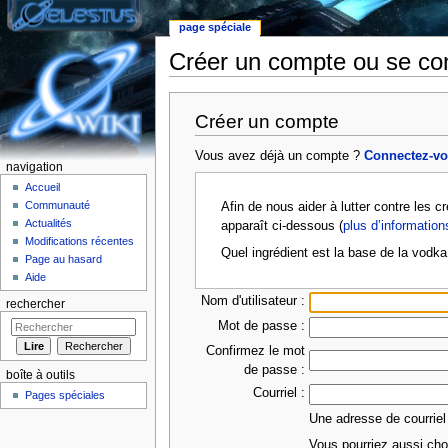
page spéciale
Créer un compte ou se co
Aller à :
Navigation
,
rechercher
Créer un compte
Vous avez déjà un compte ?
Connectez-v
navigation
Accueil
Communauté
Afin de nous aider à lutter contre les 
Actualités
apparaît ci-dessous (
plus d’information
Modifications récentes
Quel ingrédient est la base de la vodka
Page au hasard
Aide
Nom d'utilisateur :
rechercher
Mot de passe :
Confirmez le mot
de passe :
boîte à outils
Courriel :
Pages spéciales
Une adresse de courriel
Vous pourriez aussi choi