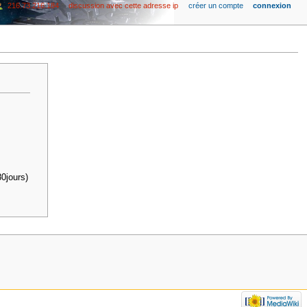
216.73.216.184
discussion avec cette adresse ip
créer un compte
connexion
0jours)