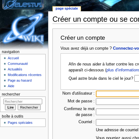
page spéciale
Créer un compte ou se co
Aller à :
Navigation
,
rechercher
Créer un compte
Vous avez déjà un compte ?
Connectez-v
navigation
Accueil
Communauté
Afin de nous aider à lutter contre les 
Actualités
apparaît ci-dessous (
plus d’information
Modifications récentes
Quel astre brule dans le ciel le jour?
Page au hasard
Aide
Nom d'utilisateur :
rechercher
Mot de passe :
Confirmez le mot
de passe :
boîte à outils
Courriel :
Pages spéciales
Une adresse de courriel
Vous pourriez aussi choi