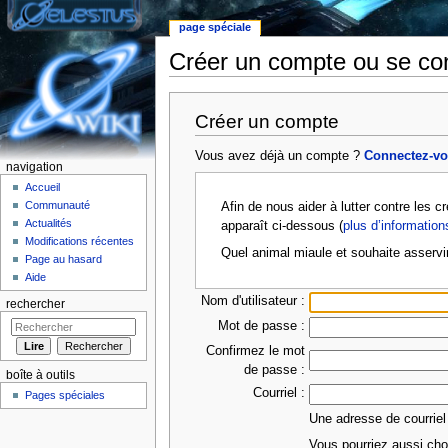
page spéciale
Créer un compte ou se co
Aller à :
Navigation
,
rechercher
Créer un compte
Vous avez déjà un compte ?
Connectez-v
navigation
Accueil
Communauté
Afin de nous aider à lutter contre les 
Actualités
apparaît ci-dessous (
plus d’information
Modifications récentes
Quel animal miaule et souhaite asservi
Page au hasard
Aide
Nom d'utilisateur :
rechercher
Mot de passe :
Confirmez le mot
de passe :
boîte à outils
Courriel :
Pages spéciales
Une adresse de courriel
Vous pourriez aussi choi