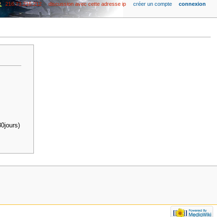
216.73.216.212
discussion avec cette adresse ip
créer un compte
connexion
0jours)