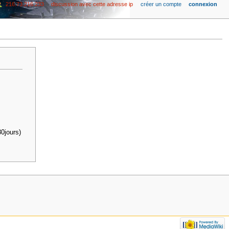
216.73.216.233
discussion avec cette adresse ip
créer un compte
connexion
0jours)