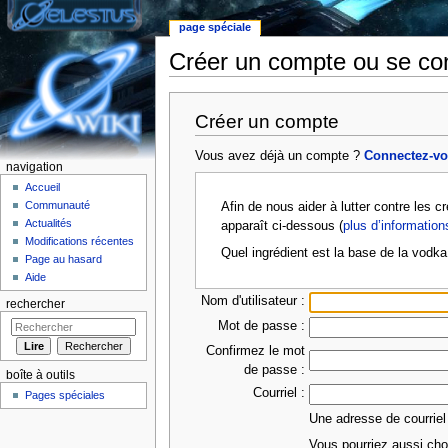
page spéciale
Créer un compte ou se co
Aller à :
Navigation
,
rechercher
Créer un compte
Vous avez déjà un compte ?
Connectez-v
navigation
Accueil
Communauté
Afin de nous aider à lutter contre les 
Actualités
apparaît ci-dessous (
plus d’information
Modifications récentes
Quel ingrédient est la base de la vodka
Page au hasard
Aide
Nom d'utilisateur :
rechercher
Mot de passe :
Confirmez le mot
de passe :
boîte à outils
Courriel :
Pages spéciales
Une adresse de courriel
Vous pourriez aussi choi