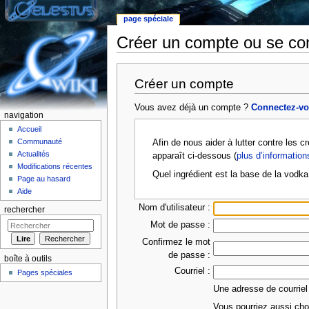
page spéciale
Créer un compte ou se co
Aller à :
Navigation
,
rechercher
Créer un compte
Vous avez déjà un compte ?
Connectez-v
navigation
Accueil
Communauté
Afin de nous aider à lutter contre les 
Actualités
apparaît ci-dessous (
plus d’information
Modifications récentes
Quel ingrédient est la base de la vodka
Page au hasard
Aide
Nom d'utilisateur :
rechercher
Mot de passe :
Confirmez le mot
de passe :
boîte à outils
Courriel :
Pages spéciales
Une adresse de courriel
Vous pourriez aussi choi