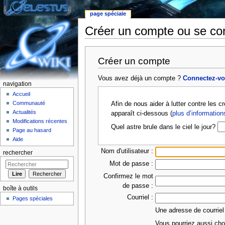
page spéciale
Créer un compte ou se co
Aller à :
Navigation
,
rechercher
Créer un compte
Vous avez déjà un compte ?
Connectez-v
navigation
Accueil
Communauté
Afin de nous aider à lutter contre les 
Actualités
apparaît ci-dessous (
plus d’information
Modifications récentes
Quel astre brule dans le ciel le jour?
Page au hasard
Aide
Nom d'utilisateur :
rechercher
Mot de passe :
Confirmez le mot
de passe :
boîte à outils
Courriel :
Pages spéciales
Une adresse de courriel
Vous pourriez aussi choi