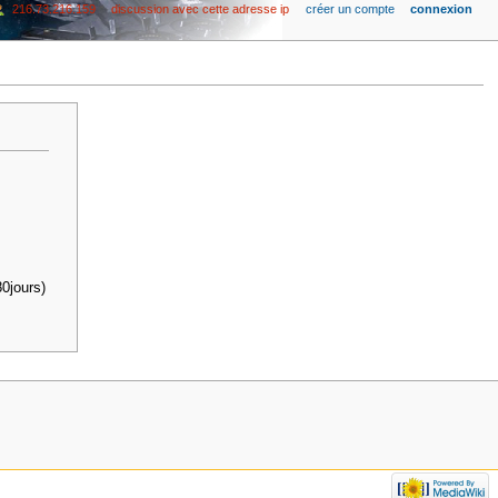
216.73.216.159
discussion avec cette adresse ip
créer un compte
connexion
0jours)