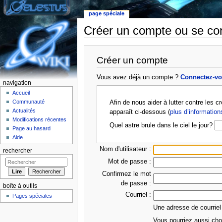
page spéciale
Créer un compte ou se co
Aller à :
Navigation
,
rechercher
Créer un compte
Vous avez déjà un compte ?
Connectez-v
navigation
Accueil
Communauté
Afin de nous aider à lutter contre les 
Actualités
apparaît ci-dessous (
plus d’information
Modifications récentes
Quel astre brule dans le ciel le jour?
Page au hasard
Aide
Nom d'utilisateur :
rechercher
Mot de passe :
Confirmez le mot
de passe :
boîte à outils
Courriel :
Pages spéciales
Une adresse de courriel
Vous pourriez aussi choi