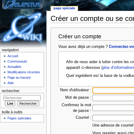
page spéciale
Créer un compte ou se co
Aller à :
Navigation
,
rechercher
Créer un compte
Vous avez déjà un compte ?
Connectez-v
navigation
Accueil
Communauté
Afin de nous aider à lutter contre les 
Actualités
apparaît ci-dessous (
plus d’information
Modifications récentes
Quel ingrédient est la base de la vodka
Page au hasard
Aide
Nom d'utilisateur :
rechercher
Mot de passe :
Confirmez le mot
de passe :
boîte à outils
Courriel :
Pages spéciales
Une adresse de courriel
Vous pourriez aussi choi