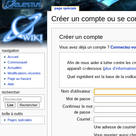
page spéciale
Créer un compte ou se co
Aller à :
Navigation
,
rechercher
Créer un compte
Vous avez déjà un compte ?
Connectez-v
navigation
Accueil
Communauté
Afin de nous aider à lutter contre les 
Actualités
apparaît ci-dessous (
plus d’information
Modifications récentes
Quel ingrédient est la base de la vodka
Page au hasard
Aide
Nom d'utilisateur :
rechercher
Mot de passe :
Confirmez le mot
de passe :
boîte à outils
Courriel :
Pages spéciales
Une adresse de courriel
Vous pourriez aussi choi