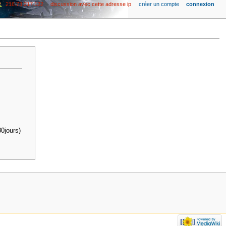
216.73.217.122
discussion avec cette adresse ip
créer un compte
connexion
0jours)