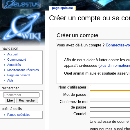
page spéciale
Créer un compte ou se co
Aller à :
Navigation
,
rechercher
Créer un compte
Vous avez déjà un compte ?
Connectez-v
navigation
Accueil
Communauté
Afin de nous aider à lutter contre les 
Actualités
apparaît ci-dessous (
plus d’information
Modifications récentes
Quel animal miaule et souhaite asservi
Page au hasard
Aide
Nom d'utilisateur :
rechercher
Mot de passe :
Confirmez le mot
de passe :
boîte à outils
Courriel :
Pages spéciales
Une adresse de courriel
Vous pourriez aussi choi