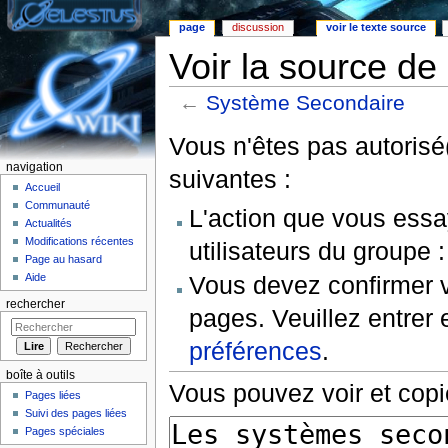
page
discussion
voir le texte source
Voir la source d
←
Système Secondaire
Aller à :
Navigation
,
rechercher
Vous n'êtes pas autorisé(
navigation
suivantes :
Accueil
Communauté
L'action que vous essa
Actualités
Modifications récentes
utilisateurs du groupe 
Page au hasard
Vous devez confirmer v
Aide
rechercher
pages. Veuillez entrer 
préférences
.
boîte à outils
Vous pouvez voir et copi
Pages liées
Suivi des pages liées
Pages spéciales