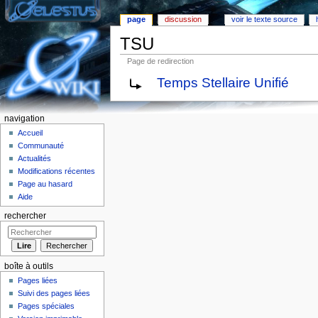
page
discussion
voir le texte source
TSU
Page de redirection
Aller à :
Navigation
,
rechercher
Temps Stellaire Unifié
navigation
Accueil
Communauté
Actualités
Modifications récentes
Page au hasard
Aide
rechercher
boîte à outils
Pages liées
Suivi des pages liées
Pages spéciales