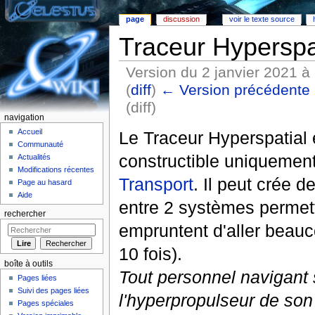
page
discussion
voir le texte source
Traceur Hyperspa
Version du 2 janvier 2021 à
(
diff
)
← Version précédente
(diff)
navigation
Aller à :
Navigation
,
rechercher
Accueil
Le Traceur Hyperspatial 
Communauté
constructible uniquement
Actualités
Modifications récentes
Transport
. Il peut crée 
Page au hasard
Aide
entre 2 systèmes permett
rechercher
empruntent d'aller beauco
10 fois).
boîte à outils
Tout personnel navigant
Pages liées
Suivi des pages liées
l'hyperpropulseur de son
Pages spéciales