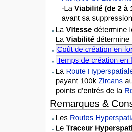
-La
Viabilité (de 2 à 
avant sa suppression
La
Vitesse
détermine l
La
Viabilité
détermine l
Coût de création en fo
Temps de création en f
La
Route Hyperspatial
payant 100k
Zircans
au
points d'entrés de la
Ro
Remarques & Cons
Les
Routes Hyperspati
Le
Traceur Hyperspati