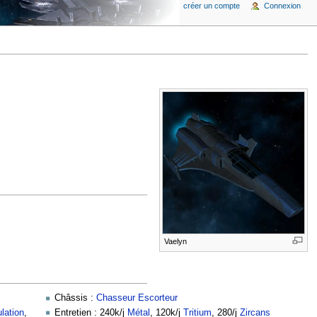
créer un compte
Connexion
Vaelyn
Châssis :
Chasseur Escorteur
lation
,
Entretien : 240k/j
Métal
, 120k/j
Tritium
, 280/j
Zircans