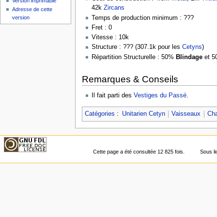
Version imprimable
42k
Zircans
Adresse de cette
Temps de production minimum : ???
version
Fret : 0
Vitesse : 10k
Structure : ??? (307.1k pour les
Cetyns
)
Répartition Structurelle : 50%
Blindage
et 
Remarques & Conseils
Il fait parti des
Vestiges du Passé
.
Catégories
:
Unitarien Cetyn
Vaisseaux
Ch
Cette page a été consultée 12 825 fois.
Sous l