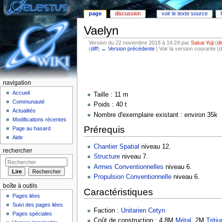
page
discussion
voir le texte source
Vaelyn
Version du 22 novembre 2018 à 14:24 par
Sakai Yuji
(
d
(
diff
)
← Version précédente
| Voir la version courante (d
Aller à :
Navigation
,
rechercher
navigation
Accueil
Taille : 11 m
Communauté
Poids : 40 t
Actualités
Nombre d'exemplaire existant : environ 35k
Modifications récentes
Prérequis
Page au hasard
Aide
Chantier Spatial
niveau 12.
rechercher
Structure
niveau 7.
Armes Conventionnelles
niveau 6.
Propulsion Conventionnelle
niveau 6.
boîte à outils
Caractéristiques
Pages liées
Suivi des pages liées
Faction :
Unitarien Cetyn
Pages spéciales
Coût de construction : 4.8M
Métal
, 2M
Triti