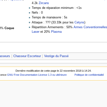
4.2k
Zircans
Temps de réparation minimum : <1s
Nefs : 0
Temps de manœuvre : 5s
Attaque : ??? (33.33k pour les
Cetyns
)
Répartition Armements : 50%
Armes Conventionnelle
50%
Coque
Laser
et 20%
Plasma
asseurs
Chasseur Escorteur
Vestige du Passé
Dernière modification de cette page le 22 novembre 2018 à 14:24.
icence
GNU Free Documentation License 1.3 ou ultérieure
Politique de confidentialité