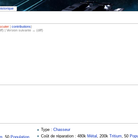
historique
iscuter
|
contributions
)
iff) | Version suivante → (diff)
Type :
Chasseur
Coût de réparation : 480k
Métal
, 200k
Tritium
, 50
Popu
um
, 50
Population
,