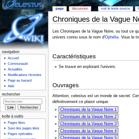
page
discussion
voir le texte source
Chroniques de la Vague N
Aller à :
Navigation
,
rechercher
Les Chroniques de la Vague Noire, ou tout ce qu'
univers connu sous le nom d'
Ophélia
. Vous le t
navigation
Caractéristiques
Accueil
Communauté
Se trouve en explorant l'univers.
Actualités
Modifications récentes
Page au hasard
Ouvrages
Aide
rechercher
Attention, celestus est un monde de secret. Cer
définitivement ce plaisir unique.
Chroniques de la Vague Noire 1
boîte à outils
Chroniques de la Vague Noire 2
Pages liées
Chroniques de la Vague Noire 3
Suivi des pages liées
Chroniques de la Vague Noire 4
Pages spéciales
Chroniques de la Vague Noire 5