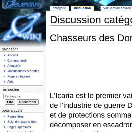
catégorie
discussion
voir le texte source
Discussion catég
Aller à :
Navigation
,
rechercher
Chasseurs des Do
navigation
Accueil
Communauté
Actualités
Modifications récentes
Page au hasard
Aide
rechercher
L'Icaria est le premier v
de l'industrie de guerre 
boîte à outils
et de protections sommai
Pages liées
Suivi des pages liées
décomposer en escadrons 
Pages spéciales