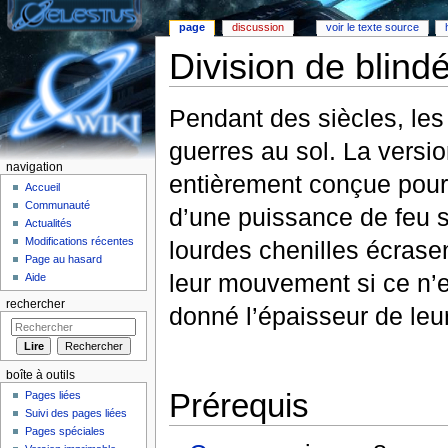
page
discussion
voir le texte source
Division de blind
Aller à :
Navigation
,
rechercher
Pendant des siècles, les
guerres au sol. La versi
navigation
entièrement conçue pour 
Accueil
Communauté
d’une puissance de feu s
Actualités
Modifications récentes
lourdes chenilles écrasen
Page au hasard
leur mouvement si ce n’es
Aide
rechercher
donné l’épaisseur de leu
boîte à outils
Prérequis
Pages liées
Suivi des pages liées
Pages spéciales