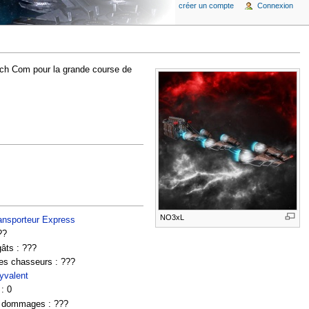
créer un compte
Connexion
ech Com pour la grande course de
NO3xL
ansporteur Express
??
gâts : ???
des chasseurs : ???
yvalent
: 0
s dommages : ???