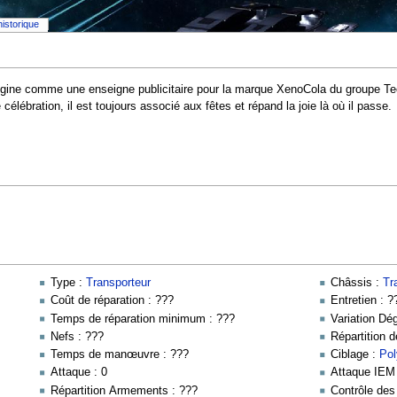
historique
'origine comme une enseigne publicitaire pour la marque XenoCola du groupe T
lébration, il est toujours associé aux fêtes et répand la joie là où il passe.
Type :
Transporteur
Châssis :
Tr
Coût de réparation : ???
Entretien : ?
Temps de réparation minimum : ???
Variation Dé
Nefs : ???
Répartition 
Temps de manœuvre : ???
Ciblage :
Pol
Attaque : 0
Attaque IEM 
Répartition Armements : ???
Contrôle de