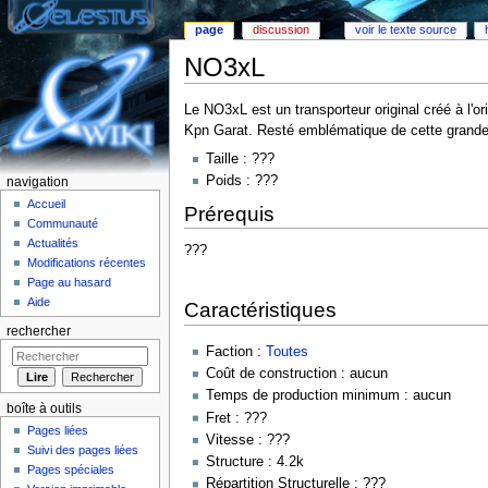
page
discussion
voir le texte source
NO3xL
Aller à :
Navigation
,
rechercher
Le NO3xL est un transporteur original créé à l
Kpn Garat. Resté emblématique de cette grande cé
Taille : ???
Poids : ???
navigation
Accueil
Prérequis
Communauté
Actualités
???
Modifications récentes
Page au hasard
Aide
Caractéristiques
rechercher
Faction :
Toutes
Coût de construction : aucun
Temps de production minimum : aucun
boîte à outils
Fret : ???
Pages liées
Vitesse : ???
Suivi des pages liées
Structure : 4.2k
Pages spéciales
Répartition Structurelle : ???