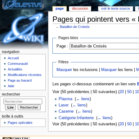
page
discussion
voir le texte source
Pages qui pointent vers « 
←
Bataillon de Croisés
Aller à :
Navigation
,
rechercher
Pages liées
Page :
navigation
Accueil
Filtres
Communauté
Actualités
Masquer
les inclusions |
Masquer
les liens |
M
Modifications récentes
Page au hasard
Les pages ci-dessous contiennent un lien vers
B
Aide
Voir (50 précédentes | 50 suivantes) (
20
|
50
|
1
rechercher
Plasma
‎
(
← liens
)
Laser
‎
(
← liens
)
Caserne
‎
(
← liens
)
boîte à outils
Catégorie:Infanterie
‎
(
← liens
)
Pages spéciales
Voir (50 précédentes | 50 suivantes) (
20
|
50
|
1