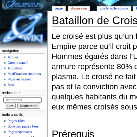
page
discussion
voir le texte source
Bataillon de Croi
Aller à :
Navigation
,
rechercher
Le croisé est plus qu’un 
Empire parce qu’il croit 
navigation
Hommes égarés dans l’Uni
Accueil
Communauté
armure représente 80% de
Actualités
Modifications récentes
plasma. Le croisé ne fai
Page au hasard
pas et la conviction avec
Aide
rechercher
quelques habitants du mo
eux mêmes croisés sous 
boîte à outils
Pages liées
Suivi des pages liées
Prérequis
Pages spéciales