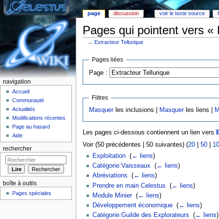
page
discussion
voir le texte source
Pages qui pointent vers « 
←
Extracteur Tellurique
Aller à :
Navigation
,
rechercher
Pages liées
Page :
navigation
Accueil
Filtres
Communauté
Actualités
Masquer
les inclusions |
Masquer
les liens |
M
Modifications récentes
Page au hasard
Les pages ci-dessous contiennent un lien vers
E
Aide
Voir (50 précédentes | 50 suivantes) (
20
|
50
|
1
rechercher
Exploitation
‎
(
← liens
)
Catégorie:Vaisseaux
‎
(
← liens
)
Abréviations
‎
(
← liens
)
boîte à outils
Prendre en main Celestus
‎
(
← liens
)
Pages spéciales
Module Minier
‎
(
← liens
)
Développement économique
‎
(
← liens
)
Catégorie:Guilde des Explorateurs
‎
(
← liens
)