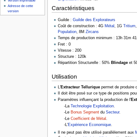
Version imprimable
Adresse de cette
Caractéristiques
version
Guilde :
Guilde des Explorateurs
Coût de construction : 4G
Métal
, 1G
Tritium
Population
, 8M
Zircans
Temps de production minimum : 13h 31m 41
Fret : 0
Vitesse : 200
Structure : 120k
Répartition Structurelle : 50%
Blindage
et 
Utilisation
L'
Extracteur Tellurique
permet de produire
Il doit être posé sur ce type de positions pou
Paramètres influençant la production de l'
Ext
-La
Technologie
Exploitation
.
-Le
Bonus Segment
du
Secteur
.
-Le
Coefficient de Métal
.
-L'
Expérience Economique
.
Il ne peut pas être utilisé parallèlement aux