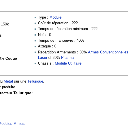
Type :
Module
Coût de réparation : ???
, 150k
Temps de réparation minimum : ???
Nefs : 0
s
Temps de manœuvre : 400s
Attaque : 0
Répartition Armements : 50%
Armes Conventionnelle
Laser
et 20%
Plasma
50%
Coque
Châssis :
Module Utilitaire
 du
Métal
sur une
Tellurique
.
r produire.
racteur Tellurique
:
Modules Miniers
.