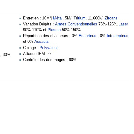
Entretien : 10M/j
Métal
, 5M/j
Tritium
, 11.666k/j
Zircans
Variation Dégâts :
Armes Conventionnelles
75%-125%,
Laser
90%-110% et
Plasma
50%-150%
Répartition des chasseurs : 0%
Escorteurs
, 0%
Intercepteurs
et 0%
Assauts
Ciblage :
Polyvalent
Attaque IEM : 0
s
, 30%
Contrôle des dommages : 60%