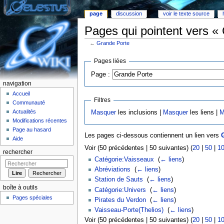
page
discussion
voir le texte source
Pages qui pointent vers «
←
Grande Porte
Aller à :
Navigation
,
rechercher
Pages liées
Page :
navigation
Accueil
Filtres
Communauté
Actualités
Masquer
les inclusions |
Masquer
les liens |
M
Modifications récentes
Page au hasard
Les pages ci-dessous contiennent un lien vers
Aide
Voir (50 précédentes | 50 suivantes) (
20
|
50
|
1
rechercher
Catégorie:Vaisseaux
‎
(
← liens
)
Abréviations
‎
(
← liens
)
Station de Sauts
‎
(
← liens
)
boîte à outils
Catégorie:Univers
‎
(
← liens
)
Pages spéciales
Pirates du Verdon
‎
(
← liens
)
Vaisseau-Porte(Thelios)
‎
(
← liens
)
Voir (50 précédentes | 50 suivantes) (
20
|
50
|
1