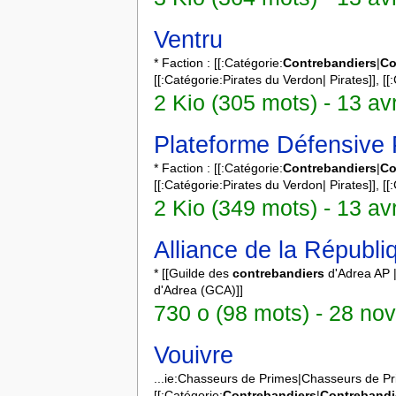
Ventru
* Faction : [[:Catégorie:
Contrebandiers
|
Co
[[:Catégorie:Pirates du Verdon| Pirates]], [[
2 Kio (305 mots) - 13 av
Plateforme Défensive 
* Faction : [[:Catégorie:
Contrebandiers
|
Co
[[:Catégorie:Pirates du Verdon| Pirates]], [[
2 Kio (349 mots) - 13 av
Alliance de la Républ
* [[Guilde des
contrebandiers
d'Adrea AP 
d'Adrea (GCA)]]
730 o (98 mots) - 28 no
Vouivre
...ie:Chasseurs de Primes|Chasseurs de Pr
[[:Catégorie:
Contrebandiers
|
Contrebandi