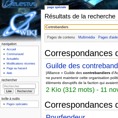
page spéciale
Résultats de la recherche
Aller à :
Navigation
,
rechercher
Pages de contenu
Multimédia
Pages d'aide 
navigation
Accueil
Correspondances da
Communauté
Actualités
Guilde des contreband
Modifications récentes
Page au hasard
|Alliance = Guilde des
contrebandiers
d'Ad
Aide
ne purent maintenir cette organisation poli
rechercher
éléments disruptifs de la faction qui avaien
2 Kio (312 mots) - 11 n
boîte à outils
Correspondances d
Pages spéciales
Pourfendeur