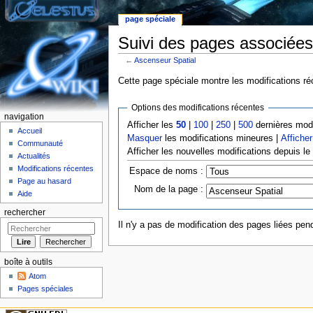
page spéciale
Suivi des pages associées
←
Ascenseur Spatial
Aller à :
Navigation
,
rechercher
Cette page spéciale montre les modifications réc
Options des modifications récentes
navigation
Afficher les
50
|
100
|
250
|
500
dernières modi
Accueil
Masquer
les modifications mineures |
Afficher
Communauté
Afficher les nouvelles modifications depuis l
Actualités
Modifications récentes
Espace de noms :
Page au hasard
Nom de la page :
Aide
rechercher
Il n'y a pas de modification des pages liées pend
boîte à outils
Atom
Pages spéciales