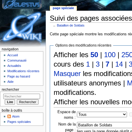
page spéciale
Suivi des pages associées 
←
Bataillon de Soldats
Aller à :
Navigation
,
rechercher
Cette page spéciale montre les modifications réc
Options des modifications récentes
navigation
Afficher les
50
|
100
|
25
Accueil
Communauté
cours des
1
|
3
|
7
|
14
|
Actualités
Modifications récentes
Masquer
les modificatio
Page au hasard
utilisateurs anonymes |
M
Aide
rechercher
modifications.
Afficher les nouvelles mo
boîte à outils
Espace de
Atom
noms :
Pages spéciales
Nom de la
page :
lien vers la page donnée plutôt q