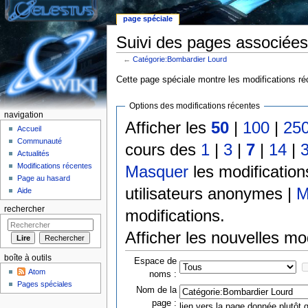
page spéciale
Suivi des pages associées
←
Catégorie:Bombardier Lourd
Aller à :
Navigation
,
rechercher
Cette page spéciale montre les modifications réc
Options des modifications récentes
navigation
Afficher les
50
|
100
|
25
Accueil
Communauté
cours des
1
|
3
|
7
|
14
|
Actualités
Modifications récentes
Masquer
les modificatio
Page au hasard
utilisateurs anonymes |
M
Aide
rechercher
modifications.
Afficher les nouvelles mo
boîte à outils
Espace de
Atom
noms :
Pages spéciales
Nom de la
page :
lien vers la page donnée plutôt q