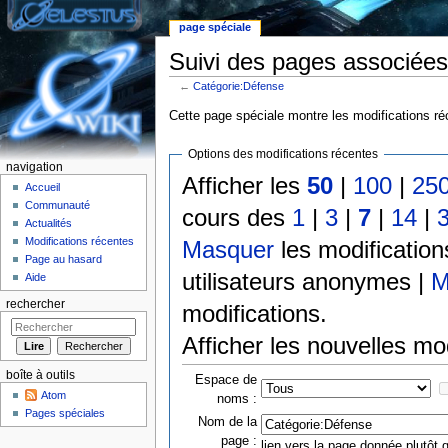
page spéciale
Suivi des pages associées
←
Catégorie:Défense
Aller à :
Navigation
,
rechercher
Cette page spéciale montre les modifications réc
Options des modifications récentes
navigation
Afficher les
50
|
100
|
25
Accueil
Communauté
cours des
1
|
3
|
7
|
14
|
Actualités
Modifications récentes
Masquer
les modificatio
Page au hasard
utilisateurs anonymes |
M
Aide
rechercher
modifications.
Afficher les nouvelles mo
boîte à outils
Espace de
Atom
noms :
Pages spéciales
Nom de la
page :
lien vers la page donnée plutôt q