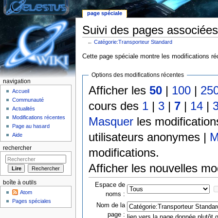
page spéciale
Suivi des pages associées
←
Catégorie:Transporteur Standard
Aller à :
Navigation
,
rechercher
Cette page spéciale montre les modifications réc
Options des modifications récentes
navigation
Afficher les
50
|
100
|
25
Accueil
Communauté
cours des
1
|
3
|
7
|
14
|
Actualités
Modifications récentes
Masquer
les modificatio
Page au hasard
utilisateurs anonymes |
M
Aide
rechercher
modifications.
Afficher les nouvelles mo
boîte à outils
Espace de
Atom
noms :
Pages spéciales
Nom de la
page :
lien vers la page donnée plutôt q