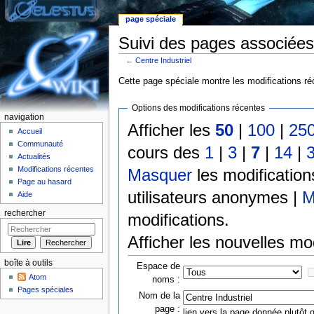
page spéciale
Suivi des pages associées 
←
Centre Industriel
Aller à :
Navigation
,
rechercher
Cette page spéciale montre les modifications réc
Options des modifications récentes
navigation
Afficher les
50
|
100
|
25
Accueil
Communauté
cours des
1
|
3
|
7
|
14
|
Actualités
Modifications récentes
Masquer
les modificatio
Page au hasard
utilisateurs anonymes |
M
Aide
rechercher
modifications.
Afficher les nouvelles mo
boîte à outils
Espace de
Atom
noms :
Pages spéciales
Nom de la
page :
lien vers la page donnée plutôt q