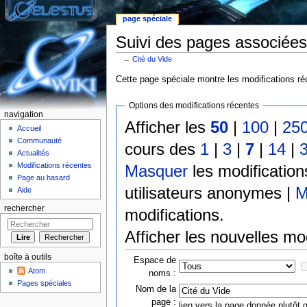
page spéciale
Suivi des pages associées
←
Cité du Vide
Aller à :
Navigation
,
rechercher
Cette page spéciale montre les modifications réc
Options des modifications récentes
navigation
Afficher les
50
|
100
|
25
Accueil
Communauté
cours des
1
|
3
|
7
|
14
|
Actualités
Modifications récentes
Masquer
les modificatio
Page au hasard
utilisateurs anonymes |
M
Aide
rechercher
modifications.
Afficher les nouvelles mo
boîte à outils
Espace de
Atom
noms :
Pages spéciales
Nom de la
page :
lien vers la page donnée plutôt q