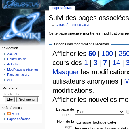
page spéciale
Suivi des pages associées
←
Cuirassé Tactique Cetyn
Aller à :
Navigation
,
rechercher
Cette page spéciale montre les modifications réc
Options des modifications récentes
navigation
Afficher les
50
|
100
|
25
Accueil
Communauté
cours des
1
|
3
|
7
|
14
|
Actualités
Modifications récentes
Masquer
les modificatio
Page au hasard
utilisateurs anonymes |
M
Aide
rechercher
modifications.
Afficher les nouvelles mo
boîte à outils
Espace de
Atom
noms :
Pages spéciales
Nom de la
page :
lien vers la page donnée plutôt q