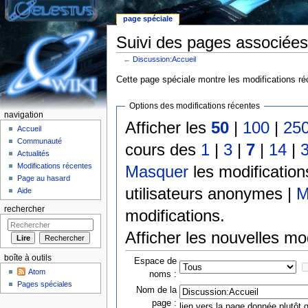
page spéciale
Suivi des pages associées
←
Discussion:Accueil
Aller à :
Navigation
,
rechercher
Cette page spéciale montre les modifications réc
Options des modifications récentes
navigation
Afficher les
50
|
100
|
25
Accueil
Communauté
cours des
1
|
3
|
7
|
14
|
Actualités
Modifications récentes
Masquer
les modificatio
Page au hasard
utilisateurs anonymes |
M
Aide
rechercher
modifications.
Afficher les nouvelles mo
boîte à outils
Espace de
Atom
noms :
Pages spéciales
Nom de la
page :
lien vers la page donnée plutôt q