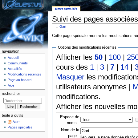
page spéciale
Suivi des pages associées
←
Gart
Aller à :
Navigation
,
rechercher
Cette page spéciale montre les modifications réc
Options des modifications récentes
navigation
Afficher les
50
|
100
|
25
Accueil
Communauté
cours des
1
|
3
|
7
|
14
|
Actualités
Modifications récentes
Masquer
les modificatio
Page au hasard
utilisateurs anonymes |
M
Aide
rechercher
modifications.
Afficher les nouvelles mo
boîte à outils
Espace de
Atom
noms :
Pages spéciales
Nom de la
page :
lien vers la page donnée plutôt q