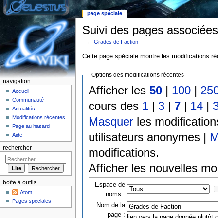
page spéciale
Suivi des pages associées
←
Grades de Faction
Aller à :
Navigation
,
rechercher
Cette page spéciale montre les modifications réc
Options des modifications récentes
navigation
Afficher les
50
|
100
|
25
Accueil
Communauté
cours des
1
|
3
|
7
|
14
|
Actualités
Modifications récentes
Masquer
les modificatio
Page au hasard
utilisateurs anonymes |
M
Aide
rechercher
modifications.
Afficher les nouvelles mo
boîte à outils
Espace de
Atom
noms :
Pages spéciales
Nom de la
page :
lien vers la page donnée plutôt q