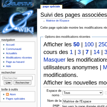
page spéciale
Suivi des pages associées 
←
Maitrise de l'Espace
Aller à :
Navigation
,
rechercher
Cette page spéciale montre les modifications réc
Options des modifications récentes
navigation
Afficher les
50
|
100
|
25
Accueil
Communauté
cours des
1
|
3
|
7
|
14
|
Actualités
Modifications récentes
Masquer
les modificatio
Page au hasard
utilisateurs anonymes |
M
Aide
rechercher
modifications.
Afficher les nouvelles mo
boîte à outils
Espace de
Atom
noms :
Pages spéciales
Nom de la
page :
lien vers la page donnée plutôt q