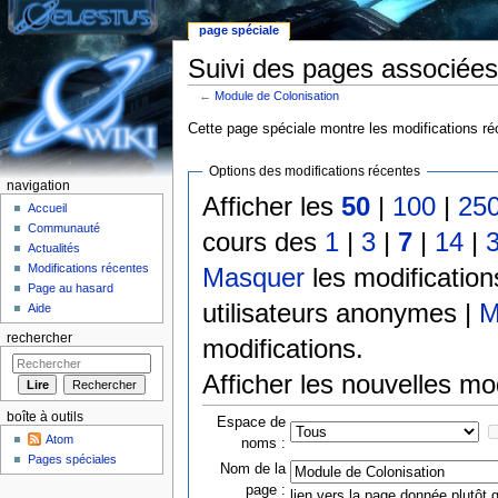
page spéciale
Suivi des pages associées
←
Module de Colonisation
Aller à :
Navigation
,
rechercher
Cette page spéciale montre les modifications réc
Options des modifications récentes
navigation
Afficher les
50
|
100
|
25
Accueil
Communauté
cours des
1
|
3
|
7
|
14
|
Actualités
Modifications récentes
Masquer
les modificatio
Page au hasard
utilisateurs anonymes |
M
Aide
rechercher
modifications.
Afficher les nouvelles mo
boîte à outils
Espace de
Atom
noms :
Pages spéciales
Nom de la
page :
lien vers la page donnée plutôt q