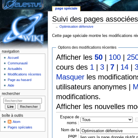
page spéciale
Suivi des pages associées
←
Optimisation défensive
Aller à :
Navigation
,
rechercher
Cette page spéciale montre les modifications réc
Options des modifications récentes
navigation
Afficher les
50
|
100
|
25
Accueil
Communauté
cours des
1
|
3
|
7
|
14
|
Actualités
Modifications récentes
Masquer
les modificatio
Page au hasard
utilisateurs anonymes |
M
Aide
rechercher
modifications.
Afficher les nouvelles mo
boîte à outils
Espace de
Atom
noms :
Pages spéciales
Nom de la
page :
lien vers la page donnée plutôt q