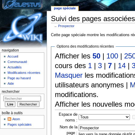
page spéciale
Suivi des pages associées
←
Prospector
Aller à :
Navigation
,
rechercher
Cette page spéciale montre les modifications réc
Options des modifications récentes
navigation
Afficher les
50
|
100
|
25
Accueil
Communauté
cours des
1
|
3
|
7
|
14
|
Actualités
Modifications récentes
Masquer
les modificatio
Page au hasard
utilisateurs anonymes |
M
Aide
rechercher
modifications.
Afficher les nouvelles mo
boîte à outils
Espace de
Atom
noms :
Pages spéciales
Nom de la
page :
lien vers la page donnée plutôt q