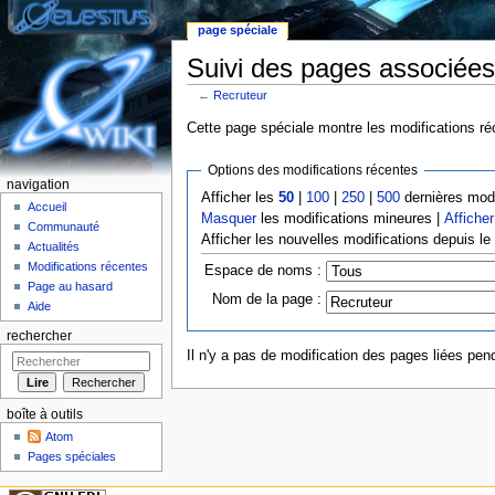
page spéciale
Suivi des pages associées
←
Recruteur
Aller à :
Navigation
,
rechercher
Cette page spéciale montre les modifications réc
Options des modifications récentes
navigation
Afficher les
50
|
100
|
250
|
500
dernières modi
Accueil
Masquer
les modifications mineures |
Afficher
Communauté
Afficher les nouvelles modifications depuis l
Actualités
Modifications récentes
Espace de noms :
Page au hasard
Nom de la page :
Aide
rechercher
Il n'y a pas de modification des pages liées pend
boîte à outils
Atom
Pages spéciales