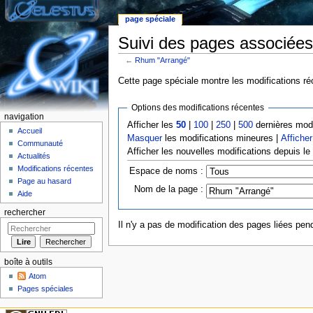
page spéciale
Suivi des pages associée
←
Rhum "Arrangé"
Aller à :
Navigation
,
rechercher
Cette page spéciale montre les modifications réc
Options des modifications récentes
navigation
Afficher les
50
|
100
|
250
|
500
dernières modi
Accueil
Masquer
les modifications mineures |
Afficher
Communauté
Afficher les nouvelles modifications depuis l
Actualités
Modifications récentes
Espace de noms :
Page au hasard
Nom de la page :
Aide
rechercher
Il n'y a pas de modification des pages liées pend
boîte à outils
Atom
Pages spéciales